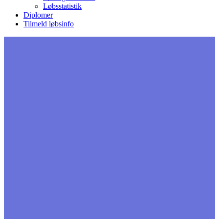
Løbsstatistik
Diplomer
Tilmeld løbsinfo