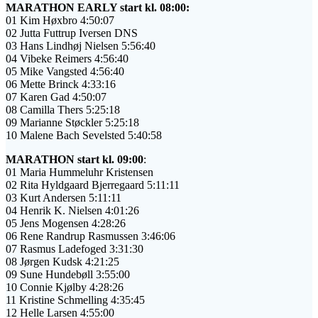
MARATHON EARLY start kl. 08:00:
01 Kim Høxbro 4:50:07
02 Jutta Futtrup Iversen DNS
03 Hans Lindhøj Nielsen 5:56:40
04 Vibeke Reimers 4:56:40
05 Mike Vangsted 4:56:40
06
Mette Brinck 4:33:16
07 Karen Gad 4:50:07
08 Camilla Thers 5:25:18
09 Marianne Støckler 5:25:18
10 Malene Bach Sevelsted 5:40:58
MARATHON start kl. 09:00
:
01 Maria Hummeluhr Kristensen
02 Rita Hyldgaard Bjerregaard 5:11:11
03 Kurt Andersen 5:11:11
04 Henrik K. Nielsen 4:01:26
05 Jens Mogensen 4:28:26
06 Rene Randrup Rasmussen 3:46:06
07 Rasmus Ladefoged 3:31:30
08 Jørgen Kudsk 4:21:25
09 Sune Hundebøll 3:55:00
10 Connie Kjølby 4:28:26
11 Kristine Schmelling 4:35:45
12 Helle Larsen 4:55:00