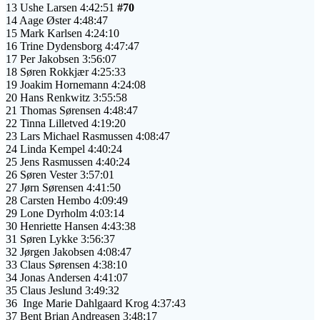
13 Ushe Larsen 4:42:51
#70
14 Aage Øster 4:48:47
15 Mark Karlsen 4:24:10
16 Trine Dydensborg 4:47:47
17 Per Jakobsen 3:56:07
18 Søren Rokkjær 4:25:33
19 Joakim Hornemann 4:24:08
20 Hans Renkwitz 3:55:58
21 Thomas Sørensen 4:48:47
22 Tinna Lilletved 4:19:20
23 Lars Michael Rasmussen 4:08:47
24 Linda Kempel 4:40:24
25 Jens Rasmussen 4:40:24
26 Søren Vester 3:57:01
27 Jørn Sørensen 4:41:50
28 Carsten Hembo 4:09:49
29 Lone Dyrholm 4:03:14
30 Henriette Hansen 4:43:38
31 Søren Lykke 3:56:37
32 Jørgen Jakobsen 4:08:47
33 Claus Sørensen 4:38:10
34
Jonas Andersen 4:41:07
35 Claus Jeslund 3:49:32
36 Inge Marie Dahlgaard Krog 4:37:43
37 Bent Brian Andreasen 3:48:17