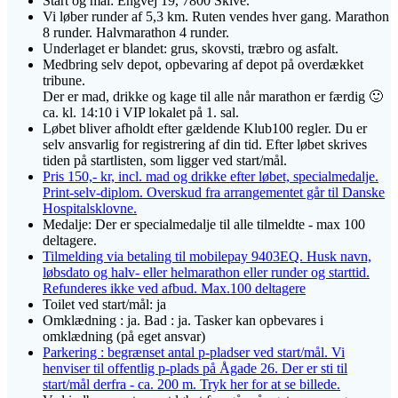
Start og mål: Engvej 19, 7800 Skive.
Vi løber runder af 5,3 km. Ruten vendes hver gang. Marathon
8 runder. Halvmarathon 4 runder.
Underlaget er blandet: grus, skovsti, træbro og asfalt.
Medbring selv depot, opbevaring af depot på overdækket
tribune.
Der er mad, drikke og kage til alle når marathon er færdig 🙂
ca. kl. 14:10 i VIP lokalet på 1. sal.
Løbet bliver afholdt efter gældende Klub100 regler. Du er
selv ansvarlig for registrering af din tid. Efter løbet skrives
tiden på startlisten, som ligger ved start/mål.
Pris 150,- kr, incl. mad og drikke efter løbet, specialmedalje.
Print-selv-diplom. Overskud fra arrangementet går til Danske
Hospitalsklovne.
Medalje: Der er specialmedalje til alle tilmeldte - max 100
deltagere.
Tilmelding via betaling til mobilepay 9403EQ. Husk navn,
løbsdato og halv- eller helmarathon eller runder og starttid.
Refunderes ikke ved afbud. Max.100 deltagere
Toilet ved start/mål: ja
Omklædning : ja. Bad : ja. Tasker kan opbevares i
omklædning (på eget ansvar)
Parkering : begrænset antal p-pladser ved start/mål. Vi
henviser til offentlig p-plads på Ågade 26. Der er sti til
start/mål derfra - ca. 200 m. Tryk her for at se billede.