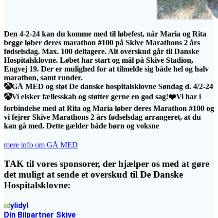
Den 4-2-24 kan du komme med til løbefest, når Maria og Rita
begge løber deres marathon #100 på Skive Marathons 2 års
fødselsdag. Max. 100 deltagere. Alt overskud går til Danske
Hospitalsklovne. Løbet har start og mål på Skive Stadion,
Engvej 19. Der er mulighed for at tilmelde sig både hel og halv
marathon, samt runder.
🤡GÅ MED og støt De danske hospitalsklovne Søndag d. 4/2-24
🤡Vi elsker fællesskab og støtter gerne en god sag!❤️Vi har i
forbindelse med at Rita og Maria løber deres Marathon #100 og
vi fejrer Skive Marathons 2 års fødselsdag arrangeret, at du
kan gå med. Dette gælder både børn og voksne
mere info om GÅ MED
TAK til vores sponsorer, der hjælper os med at gøre
det muligt at sende et overskud til De Danske
Hospitalsklovne:
id
ylidyl
Din Bilpartner Skive