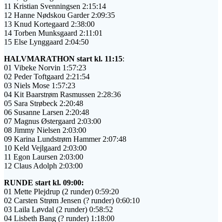
11 Kristian Svenningsen 2:15:14
12 Hanne Nødskou Garder 2:09:35
13 Knud Kortegaard 2:38:00
14 Torben Munksgaard 2:11:01
15 Else Lynggaard 2:04:50
HALVMARATHON start kl. 11:15
:
01 Vibeke Norvin 1:57:23
02 Peder Toftgaard 2:21:54
03 Niels Mose 1:57:23
04 Kit Baarstrøm Rasmussen 2:28:36
05 Sara Strøbeck 2:20:48
06 Susanne Larsen 2:20:48
07 Magnus Østergaard 2:03:00
08 Jimmy Nielsen 2:03:00
09 Karina Lundstrøm Hammer 2:07:48
10 Keld Vejlgaard 2:03:00
11 Egon Laursen 2:03:00
12 Claus Adolph 2:03:00
R
UNDE start kl. 09:00:
01 Mette Plejdrup (2 runder) 0:59:20
02 Carsten Strøm Jensen (? runder) 0:60:10
03 Laila Løvdal (2 runder) 0:58:52
04 Lisbeth Bang (? runder) 1:18:00