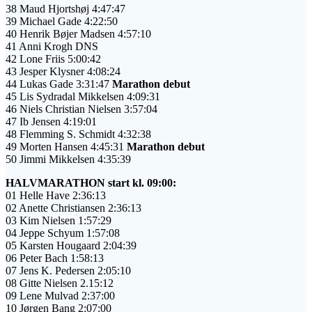
38 Maud Hjortshøj 4:47:47
39 Michael Gade 4:22:50
40 Henrik Bøjer Madsen 4:57:10
41 Anni Krogh DNS
42 Lone Friis 5:00:42
43 Jesper Klysner 4:08:24
44 Lukas Gade 3:31:47
Marathon debut
45 Lis Sydradal Mikkelsen 4:09:31
46 Niels Christian Nielsen 3:57:04
47 Ib Jensen 4:19:01
48 Flemming S. Schmidt 4:32:38
49 Morten Hansen 4:45:31
Marathon debut
50 Jimmi Mikkelsen 4:35:39
HALVMARATHON start kl. 09:00:
01 Helle Have 2:36:13
02 Anette Christiansen 2:36:13
03 Kim Nielsen 1:57:29
04 Jeppe Schyum 1:57:08
05 Karsten Hougaard 2:04:39
06 Peter Bach 1:58:13
07 Jens K. Pedersen 2:05:10
08 Gitte Nielsen 2.15:12
09 Lene Mulvad 2:37:00
10 Jørgen Bang 2:07:00