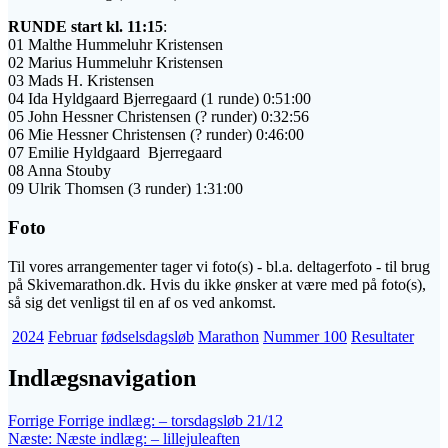
RUNDE start kl. 11:15
:
01 Malthe Hummeluhr Kristensen
02 Marius Hummeluhr Kristensen
03 Mads H. Kristensen
04 Ida Hyldgaard Bjerregaard (1 runde) 0:51:00
05 John Hessner Christensen (? runder) 0:32:56
06 Mie Hessner Christensen (? runder) 0:46:00
07 Emilie Hyldgaard Bjerregaard
08 Anna Stouby
09 Ulrik Thomsen (3 runder) 1:31:00
Foto
Til vores arrangementer tager vi foto(s) - bl.a. deltagerfoto - til brug
på Skivemarathon.dk. Hvis du ikke ønsker at være med på foto(s),
så sig det venligst til en af os ved ankomst.
2024
Februar
fødselsdagsløb
Marathon
Nummer 100
Resultater
Indlægsnavigation
Forrige
Forrige indlæg:
– torsdagsløb 21/12
Næste:
Næste indlæg:
– lillejuleaften