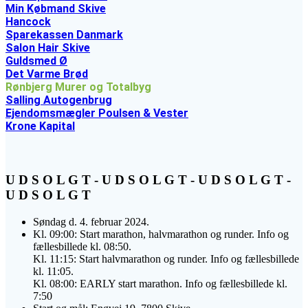
Min Købmand Skive
Hancock
Sparekassen Danmark
Salon Hair Skive
Guldsmed Ø
Det Varme Brød
Rønbjerg Murer og Totalbyg
Salling Autogenbrug
Ejendomsmægler Poulsen & Vester
Krone Kapital
U D S O L G T - U D S O L G T - U D S O L G T -
U D S O L G T
Søndag d. 4. februar 2024.
Kl. 09:00: Start marathon, halvmarathon og runder. Info og
fællesbillede kl. 08:50.
Kl. 11:15: Start halvmarathon og runder. Info og fællesbillede
kl. 11:05.
Kl. 08:00: EARLY start marathon. Info og fællesbillede kl.
7:50