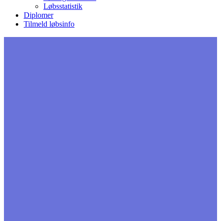
Løbsstatistik
Diplomer
Tilmeld løbsinfo