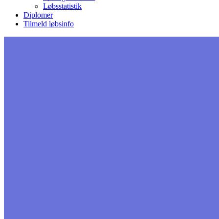
Løbsstatistik
Diplomer
Tilmeld løbsinfo