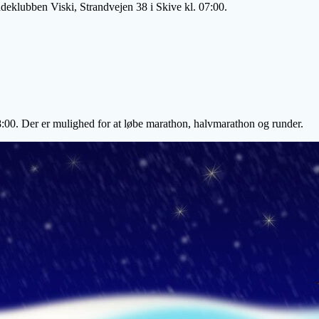
adeklubben Viski, Strandvejen 38 i Skive kl. 07:00.
8:00. Der er mulighed for at løbe marathon, halvmarathon og runder.