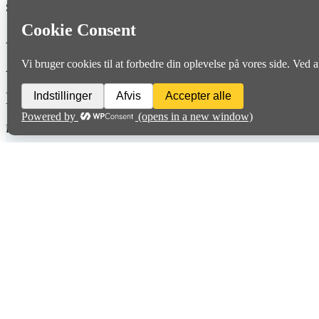
Se alle løbskriterier her:
Klub 100 Marathon.
Arkiv
Arkiver
Diplomer
Find diplomer
her
Søg
Søg
Vil du have besk