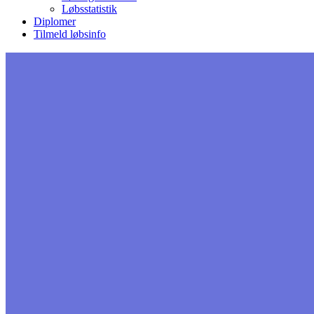
Løbsstatistik
Diplomer
Tilmeld løbsinfo