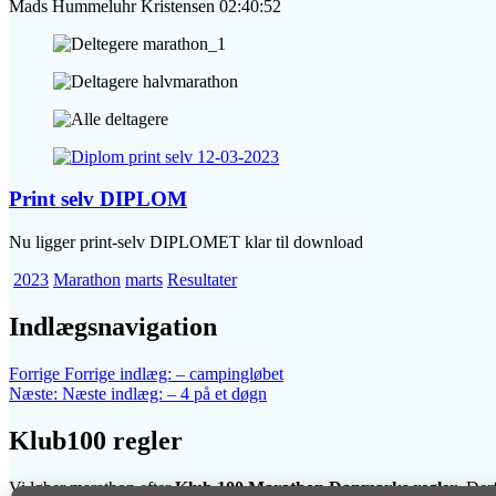
Mads Hummeluhr Kristensen 02:40:52
Print selv DIPLOM
Nu ligger print-selv DIPLOMET klar til download
2023
Marathon
marts
Resultater
Indlægsnavigation
Forrige
Forrige indlæg:
– campingløbet
Næste:
Næste indlæg:
– 4 på et døgn
Klub100 regler
Vi løber marathon efter
Klub 100 Marathon Danmarks regler
. Der