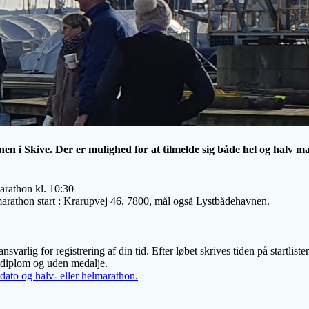
n i Skive. Der er mulighed for at tilmelde sig både hel og halv m
marathon kl. 10:30
arathon start : Krarupvej 46, 7800, mål også Lystbådehavnen.
varlig for registrering af din tid. Efter løbet skrives tiden på startliste
lv diplom og uden medalje.
ato og halv- eller helmarathon.