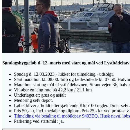
Søndagshyggeløb d. 12. marts med start og mål ved Lystbådehavne
Søndag d. 12.03.2023 - lukket for tilmelding - udsolgt.
Start marathon kl. 08:00. Info og fællesbillede kl. 07:50. Halv
Marathon start og mål : Lystbådehavnen, Strandvejen 36, halvm
Vi løber én lang rute på 42,2 km / 21,1 km
Underlaget er: grus og asfalt
Medbring selv depot.
Løbet bliver afholdt efter gældende Klub100 regler. Du er selv ans
Pris 50,- kr, incl. medalje og diplom. Pris 25,- kr. ved print-se
Tilmelding via betaling til mobilepay 9403EQ. Husk navn, løbsd
Parkering ved start/mål : ja.